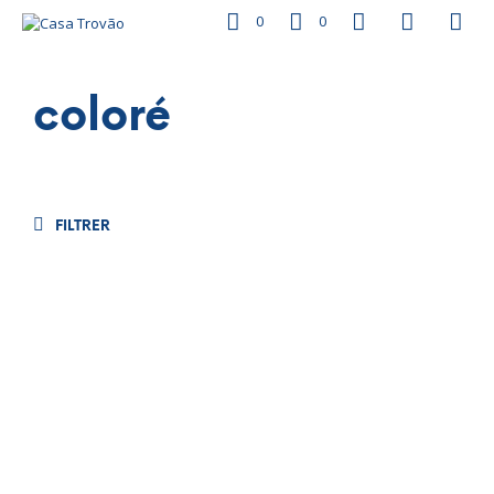
0
0
coloré
FILTRER
€
260.00
€
640.00