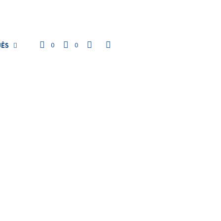
0
0
UÊS