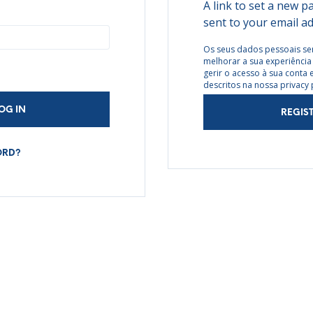
A link to set a new p
RED
sent to your email a
Os seus dados pessoais ser
melhorar a sua experiência 
gerir o acesso à sua conta
descritos na nossa
privacy 
OG IN
REGIS
ORD?