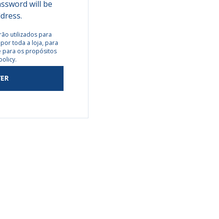
assword will be
ddress.
ão utilizados para
por toda a loja, para
 e para os propósitos
policy
.
TER