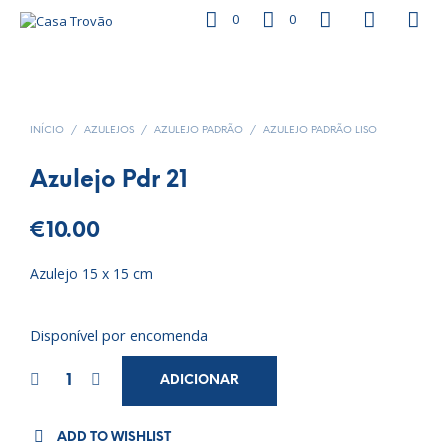
0
0
INÍCIO
/
AZULEJOS
/
AZULEJO PADRÃO
/
AZULEJO PADRÃO LISO
Azulejo Pdr 21
€
10.00
Azulejo 15 x 15 cm
Disponível por encomenda
ADICIONAR
ADD TO WISHLIST