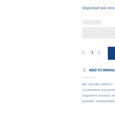
Disponível por en
ADD TO WISHLI
REF:
PAZ24RL-105778-2
CATEGORIAS:
AZULEJO
ETIQUETAS:
AZULEJO
,
B
QUADRO
,
TRADICIONAL