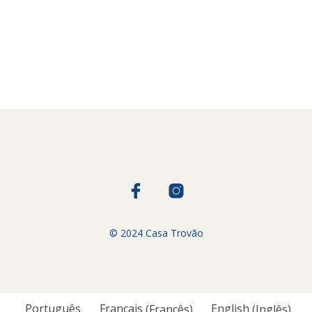
© 2024 Casa Trovão
Português
Français
(
Francês
)
English
(
Inglês
)