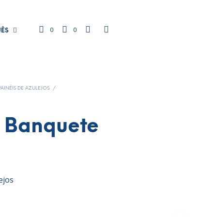
0
0
UÊS
PAINÉIS DE AZULEJOS
/
l Banquete
ejos