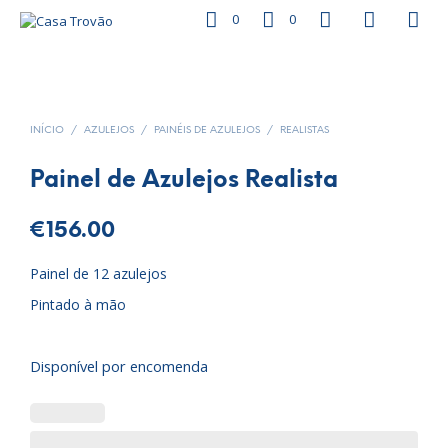
0
0
INÍCIO
/
AZULEJOS
/
PAINÉIS DE AZULEJOS
/
REALISTAS
Painel de Azulejos Realista
€
156.00
Painel de 12 azulejos
Pintado à mão
Disponível por encomenda