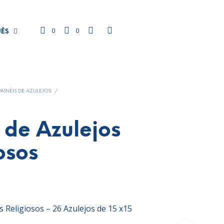
0
0
UÊS
PAINÉIS DE AZULEJOS
/
 de Azulejos
osos
s Religiosos – 26 Azulejos de 15 x15