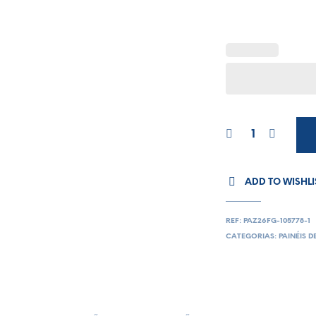
ADD TO WISHLI
REF:
PAZ26FG-105778-1
CATEGORIAS:
PAINÉIS D