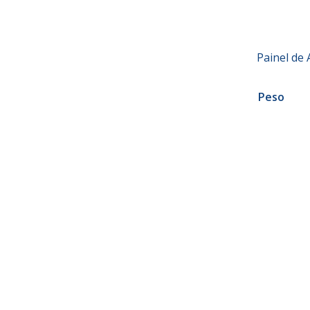
Painel de 
Peso
€
312.00