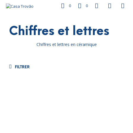
0
0
Chiffres et lettres
Chiffres et lettres en céramique
FILTRER
€
4.00
€
5.00
€
10.00