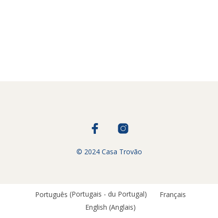
€
4.00
€
6.00
© 2024 Casa Trovão
Português
(
Portugais - du Portugal
)
Français
English
(
Anglais
)