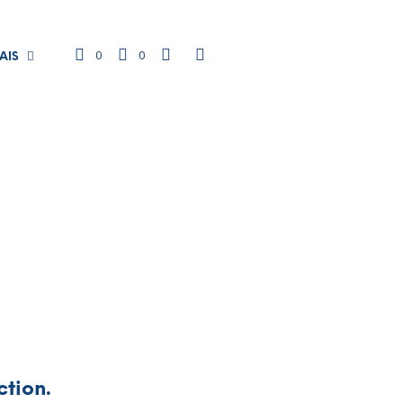
0
0
AIS
ction.