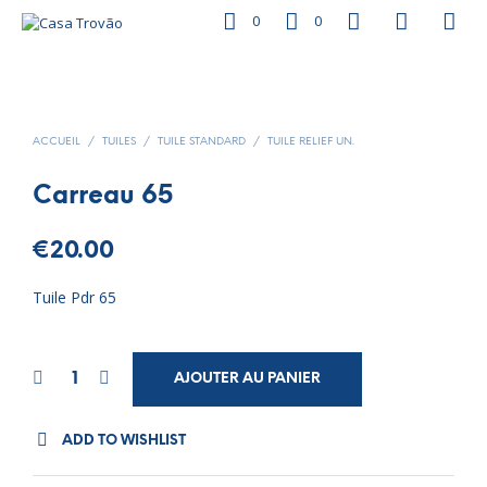
0
0
ACCUEIL
/
TUILES
/
TUILE STANDARD
/
TUILE RELIEF UN.
Carreau 65
€
20.00
Tuile Pdr 65
AJOUTER AU PANIER
ADD TO WISHLIST