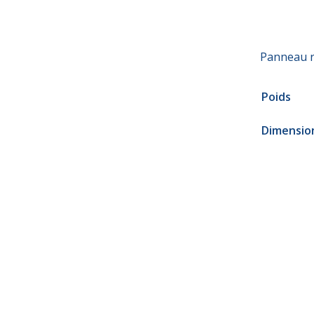
Panneau r
Poids
Dimensio
€
312.00