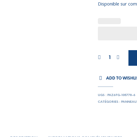
Disponible sur c
ADD TO WISHLI
UGS :
PAZ6FG-105778-6
CATÉGORIES :
PANNEAU