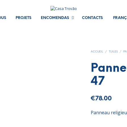
OUS
PROJETS
ENCOMENDAS
CONTACTS
FRANÇ
ACCUEIL
/
TUILES
/
PA
Panne
47
€
78.00
Panneau religieu